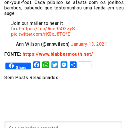
on-your-foot. Cada público se afasta com os joelhos
bambos, sabendo que testemunhou uma lenda em seu
auge.
Join our mailer to hear it
first!
https://t.co/Auo95O3zyS
pic.twitter.com/rK0xJ8TQfE
— Ann Wilson (@annwilson)
January 13, 2021
FONTE:
https://www.blabbermouth.net/
Facebook
WhatsApp
Twitter
Messenger
Share
Share
Sem Posts Relacionados