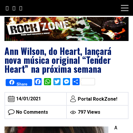
Skip
to
content
Ann Wilson, do Heart, lançará
nova música original “Tender
Heart” na próxima semana
Facebook
WhatsApp
Twitter
Messenger
Share
Share
14/01/2021
Portal RockZone!
No Comments
797 Views
A