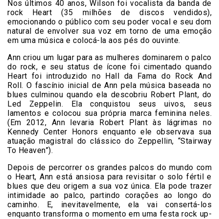
Nos últimos 40 anos, Wilson foi vocalista da banda de
rock Heart (35 milhões de discos vendidos),
emocionando o público com seu poder vocal e seu dom
natural de envolver sua voz em torno de uma emoção
em uma música e colocá-la aos pés do ouvinte.
Ann criou um lugar para as mulheres dominarem o palco
do rock, e seu status de ícone foi cimentado quando
Heart foi introduzido no Hall da Fama do Rock And
Roll. O fascínio inicial de Ann pela música baseada no
blues culminou quando ela descobriu Robert Plant, do
Led Zeppelin. Ela conquistou seus uivos, seus
lamentos e colocou sua própria marca feminina neles.
(Em 2012, Ann levaria Robert Plant às lágrimas no
Kennedy Center Honors enquanto ele observava sua
atuação magistral do clássico do Zeppellin, “Stairway
To Heaven”).
Depois de percorrer os grandes palcos do mundo com
o Heart, Ann está ansiosa para revisitar o solo fértil e
blues que deu origem a sua voz única. Ela pode trazer
intimidade ao palco, partindo corações ao longo do
caminho. E, inevitavelmente, ela vai consertá-los
enquanto transforma o momento em uma festa rock up-