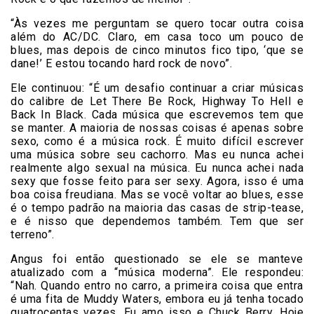
“Às vezes me perguntam se quero tocar outra coisa
além do AC/DC. Claro, em casa toco um pouco de
blues, mas depois de cinco minutos fico tipo, ‘que se
dane!’ E estou tocando hard rock de novo”.
Ele continuou: “É um desafio continuar a criar músicas
do calibre de Let There Be Rock, Highway To Hell e
Back In Black. Cada música que escrevemos tem que
se manter. A maioria de nossas coisas é apenas sobre
sexo, como é a música rock. É muito difícil escrever
uma música sobre seu cachorro. Mas eu nunca achei
realmente algo sexual na música. Eu nunca achei nada
sexy que fosse feito para ser sexy. Agora, isso é uma
boa coisa freudiana. Mas se você voltar ao blues, esse
é o tempo padrão na maioria das casas de strip-tease,
e é nisso que dependemos também. Tem que ser
terreno”.
Angus foi então questionado se ele se manteve
atualizado com a “música moderna”. Ele respondeu:
“Nah. Quando entro no carro, a primeira coisa que entra
é uma fita de Muddy Waters, embora eu já tenha tocado
quatrocentas vezes. Eu amo isso e Chuck Berry. Hoje