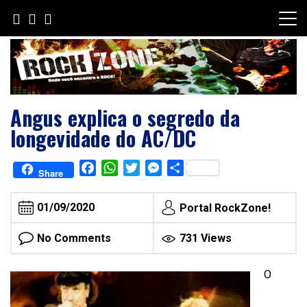
Skip
to
content
Angus explica o segredo da
longevidade do AC/DC
Facebook
WhatsApp
Twitter
Messenger
Share
Share
01/09/2020
Portal RockZone!
No Comments
731 Views
O