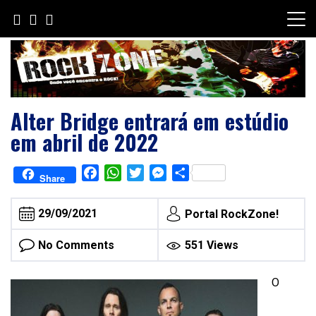
Skip
to
content
Alter Bridge entrará em estúdio
em abril de 2022
Facebook
WhatsApp
Twitter
Messenger
Share
Share
29/09/2021
Portal RockZone!
No Comments
551 Views
O