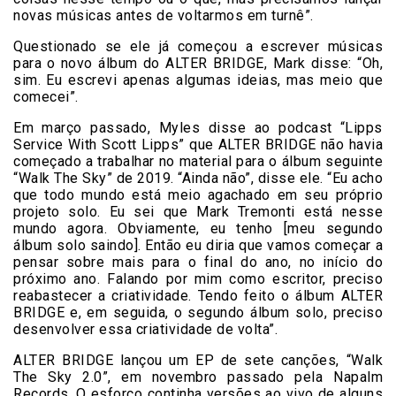
novas músicas antes de voltarmos em turnê”.
Questionado se ele já começou a escrever músicas
para o novo álbum do ALTER BRIDGE, Mark disse: “Oh,
sim. Eu escrevi apenas algumas ideias, mas meio que
comecei”.
Em março passado, Myles disse ao podcast “Lipps
Service With Scott Lipps” que ALTER BRIDGE não havia
começado a trabalhar no material para o álbum seguinte
“Walk The Sky” de 2019. “Ainda não”, disse ele. “Eu acho
que todo mundo está meio agachado em seu próprio
projeto solo. Eu sei que Mark Tremonti está nesse
mundo agora. Obviamente, eu tenho [meu segundo
álbum solo saindo]. Então eu diria que vamos começar a
pensar sobre mais para o final do ano, no início do
próximo ano. Falando por mim como escritor, preciso
reabastecer a criatividade. Tendo feito o álbum ALTER
BRIDGE e, em seguida, o segundo álbum solo, preciso
desenvolver essa criatividade de volta”.
ALTER BRIDGE lançou um EP de sete canções, “Walk
The Sky 2.0”, em novembro passado pela Napalm
Records. O esforço continha versões ao vivo de alguns