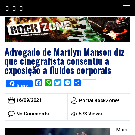
Skip
to
content
Advogado de Marilyn Manson diz
que cinegrafista consentiu a
exposição a fluidos corporais
Facebook
WhatsApp
Twitter
Messenger
Share
Share
16/09/2021
Portal RockZone!
No Comments
573 Views
Mais