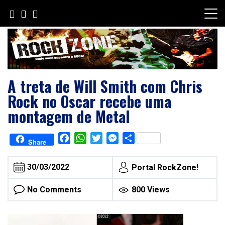
Skip
to
content
A treta de Will Smith com Chris
Rock no Oscar recebe uma
montagem de Metal
Facebook
WhatsApp
Twitter
Messenger
Share
Share
30/03/2022
Portal RockZone!
No Comments
800 Views