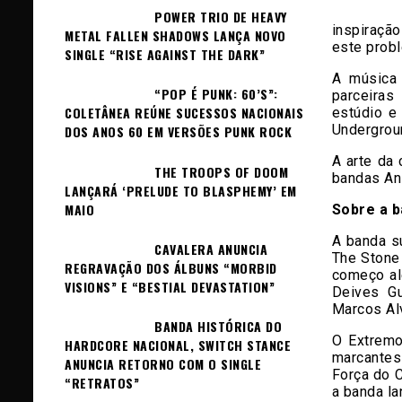
POWER TRIO DE HEAVY
inspiraçã
METAL FALLEN SHADOWS LANÇA NOVO
este prob
SINGLE “RISE AGAINST THE DARK”
A música 
“POP É PUNK: 60’S”:
parceira
COLETÂNEA REÚNE SUCESSOS NACIONAIS
estúdio e
Undergrou
DOS ANOS 60 EM VERSÕES PUNK ROCK
A arte da 
THE TROOPS OF DOOM
bandas Ani
LANÇARÁ ‘PRELUDE TO BLASPHEMY’ EM
MAIO
Sobre a 
A banda s
CAVALERA ANUNCIA
The Stone
REGRAVAÇÃO DOS ÁLBUNS “MORBID
começo al
VISIONS” E “BESTIAL DEVASTATION”
Deives G
Marcos Al
BANDA HISTÓRICA DO
O Extremo
HARDCORE NACIONAL, SWITCH STANCE
marcantes 
ANUNCIA RETORNO COM O SINGLE
Força do 
“RETRATOS”
a banda la