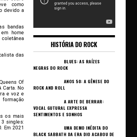
eve como
o devido a
das bandas
z em home
 coletânea
HISTÓRIA DO ROCK
calista das
BLUES: AS RAÍZES
NEGRAS DO ROCK
ANOS 50: A GÊNESE DO
 Queens Of
ROCK AND ROLL
 Carta. No
ra e voz e
 formação
A ARTE DE BERRAR:
VOCAL GUTURAL EXPRESSA
SENTIMENTOS E SONHOS
as os mais
 3 singles:
UMA DEMO INÉDITA DO
0. Em 2021
BLACK SABBATH DA ERA DIO ACABOU DE