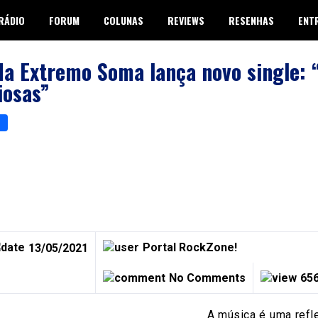
RÁDIO
FORUM
COLUNAS
REVIEWS
RESENHAS
ENT
a Extremo Soma lança novo single: 
iosas”
p
er
are
Portal RockZone!
13/05/2021
No Comments
656
A música é uma refl