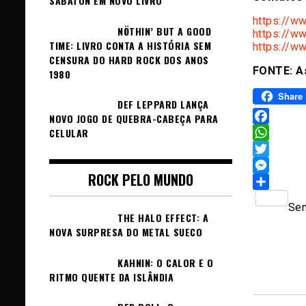
SABATON EM NOVO LIVRO
https://w
NÖTHIN’ BUT A GOOD
https://w
TIME: LIVRO CONTA A HISTÓRIA SEM
https://w
CENSURA DO HARD ROCK DOS ANOS
FONTE: A
1980
Share
DEF LEPPARD LANÇA
NOVO JOGO DE QUEBRA-CABEÇA PARA
Facebook
CELULAR
WhatsAp
Twitter
ROCK PELO MUNDO
Messeng
Sh
Sem
THE HALO EFFECT: A
NOVA SURPRESA DO METAL SUECO
KAHNIN: O CALOR E O
RITMO QUENTE DA ISLÂNDIA