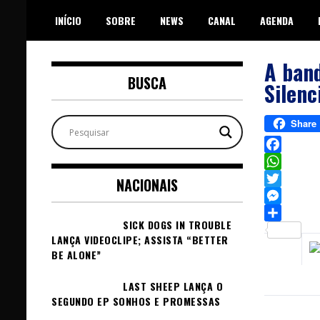
Skip
INÍCIO
SOBRE
NEWS
CANAL
AGENDA
to
content
A band
BUSCA
Silenc
Share
Facebook
WhatsAp
NACIONAIS
Twitter
Messeng
SICK DOGS IN TROUBLE
Sh
LANÇA VIDEOCLIPE; ASSISTA “BETTER
BE ALONE”
LAST SHEEP LANÇA O
SEGUNDO EP SONHOS E PROMESSAS