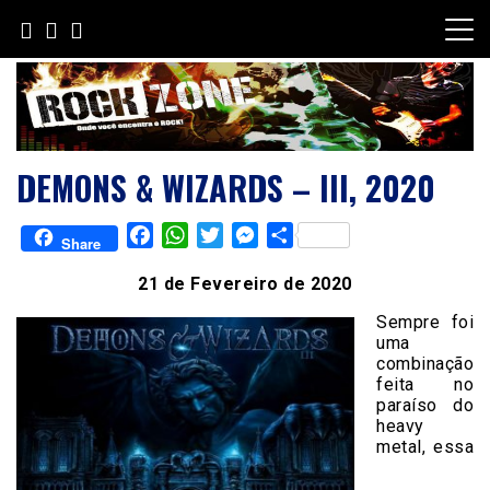
Skip
to
content
DEMONS & WIZARDS – III, 2020
Facebook
WhatsApp
Twitter
Messenger
Share
Share
21 de Fevereiro de 2020
Sempre foi
uma
combinação
feita no
paraíso do
heavy
metal, essa